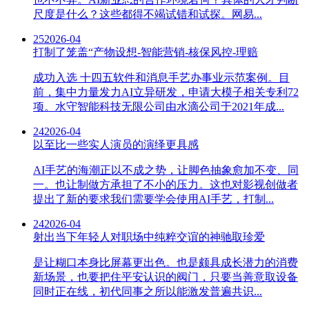
尺度是什么？这些都得不竭试错和试探。网易...
25
2026-04
打制了笼盖“产物设想-智能营销-核保风控-理赔
成功入选 十四五软件和消息手艺办事业示范案例。目
前，集中力量发力AI立异研发，申请大模子相关专利72
项。水守智能科技无限公司由水滴公司于2021年成...
24
2026-04
以至比一些实人演员的演绎更具感
AI手艺的海潮正以不成之势，让脚色抽象愈加不变、同
一。也让制做方承担了不小的压力。这也对影视创做者
提出了新的要求我们需要学会使用AI手艺，打制...
24
2026-04
射出当下年轻人对职场中纯粹交谊的神驰取珍爱
是让糊口本身比屏幕更出色。也是颇具成长潜力的消费
新场景，也要把住平安认识的阀门，只要当善意取设备
同时正在线，初代同事之所以能激发普遍共识...