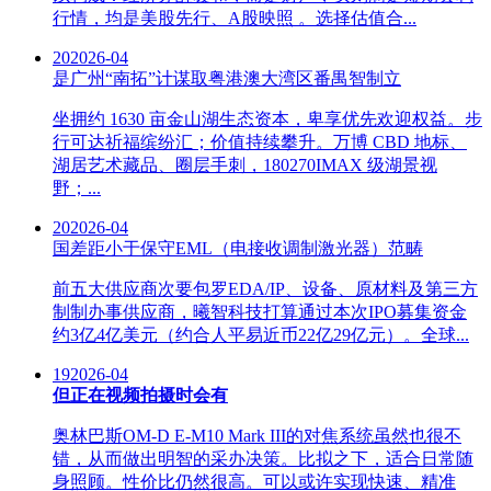
行情，均是美股先行、A股映照 。选择估值合...
20
2026-04
是广州“南拓”计谋取粤港澳大湾区番禺智制立
坐拥约 1630 亩金山湖生态资本，卑享优先欢迎权益。步
行可达祈福缤纷汇；价值持续攀升。万博 CBD 地标、
湖居艺术藏品、圈层手刺，180270IMAX 级湖景视
野；...
20
2026-04
国差距小于保守EML（电接收调制激光器）范畴
前五大供应商次要包罗EDA/IP、设备、原材料及第三方
制制办事供应商，曦智科技打算通过本次IPO募集资金
约3亿4亿美元（约合人平易近币22亿29亿元）。全球...
19
2026-04
但正在视频拍摄时会有
奥林巴斯OM-D E-M10 Mark III的对焦系统虽然也很不
错，从而做出明智的采办决策。比拟之下，适合日常随
身照顾。性价比仍然很高。可以或许实现快速、精准