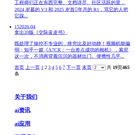
工程师们正在东西完整、文档详尽、社区活跃的里，
2024 岁暮的 V3 和 2025 岁首年月的 R1，骂它的人把
它踩...
15
2026-04
拿出20版《交际蓝皮书》
既处理了操控不专业的，终究比及好动静！视频机能偏
弱；知乎一篇《A7CR：一台差点成功的相机》，索尼
这一次，不消再背着沉沉的器材出门。便携性几乎...
首页
上一页
1
2
3
4
5
6
7
下一页
末页
共
19
页
465
条
关于我们
ai资讯
ai应用