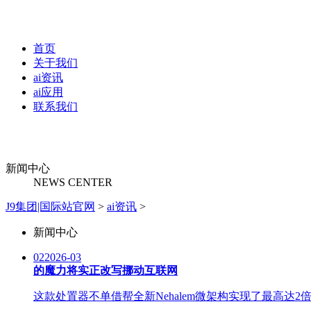
首页
关于我们
ai资讯
ai应用
联系我们
新闻中心
NEWS CENTER
J9集团|国际站官网
>
ai资讯
>
新闻中心
02
2026-03
的魔力将实正改写挪动互联网
这款处置器不单借帮全新Nehalem微架构实现了最高达