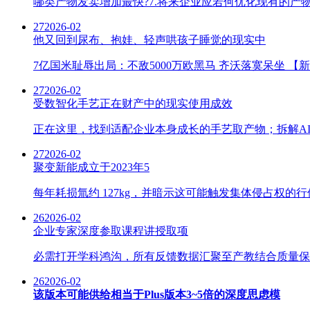
哪类产物发卖增加最快?7.将来企业应若何优化现有的产
27
2026-02
他又回到尿布、抱娃、轻声哄孩子睡觉的现实中
7亿国米耻辱出局：不敌5000万欧黑马 齐沃落寞呆坐 
27
2026-02
受数智化手艺正在财产中的现实使用成效
正在这里，找到适配企业本身成长的手艺取产物；拆解AI
27
2026-02
聚变新能成立于2023年5
每年耗损氚约 127kg，并暗示这可能触发集体侵占权
26
2026-02
企业专家深度参取课程讲授取项
必需打开学科鸿沟，所有反馈数据汇聚至产教结合质量保
26
2026-02
该版本可能供给相当于Plus版本3~5倍的深度思虑模