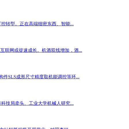
转型。正在高端细密东西、智能...
互联网或提速成长。机酒双线增加，酒...
件SLS成形尺寸精度取机能调控等环...
技局牵头、工业大学机械人研究...