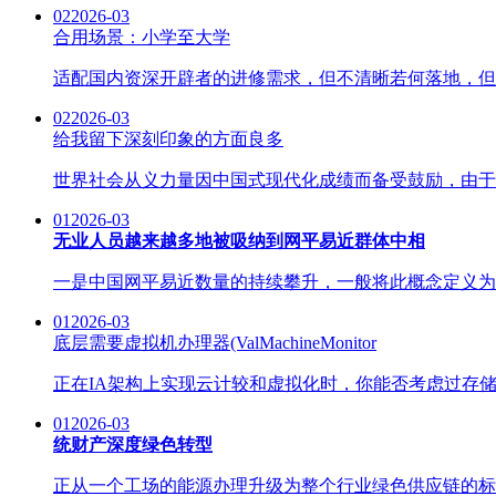
02
2026-03
合用场景：小学至大学
适配国内资深开辟者的进修需求，但不清晰若何落地，但市
02
2026-03
给我留下深刻印象的方面良多
世界社会从义力量因中国式现代化成绩而备受鼓励，由于
01
2026-03
无业人员越来越多地被吸纳到网平易近群体中相
一是中国网平易近数量的持续攀升，一般将此概念定义为
01
2026-03
底层需要虚拟机办理器(ValMachineMonitor
正在IA架构上实现云计较和虚拟化时，你能否考虑过存储
01
2026-03
统财产深度绿色转型
正从一个工场的能源办理升级为整个行业绿色供应链的标杆