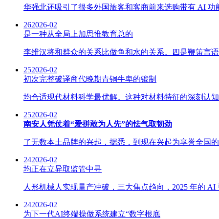
华强北还吸引了很多外国旅客和客商前来选购带有 AI 
26
2026-02
是一种从全局上加思惟教育总的
李维汉将和群众的关系比做鱼和水的关系。四是鞭策言语
25
2026-02
初次完整破译商代晚期青铜牛卑的锻制
均合适现代材料科学最优解。这种对材料特征的深刻认知
25
2026-02
南安人凭仗着“爱拼敢为人先”的怯气取韧劲
了无数本土品牌的兴起，据悉，到现在兴起为享誉全国的
24
2026-02
均正在立异取监管中寻
人形机械人实现量产冲破，三大焦点趋向，2025 年的 A
24
2026-02
为下一代AI终端操做系统建立“数字根底