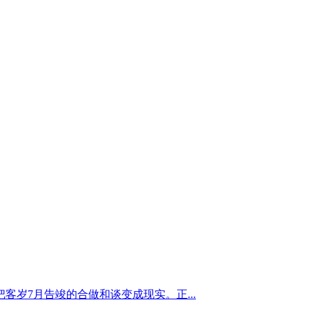
客岁7月告竣的合做和谈变成现实。正...