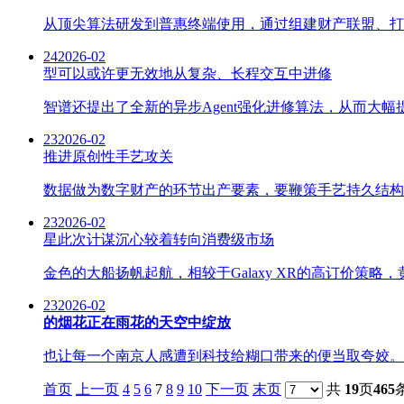
从顶尖算法研发到普惠终端使用，通过组建财产联盟、打
24
2026-02
型可以或许更无效地从复杂、长程交互中进修
智谱还提出了全新的异步Agent强化进修算法，从而大幅
23
2026-02
推进原创性手艺攻关
数据做为数字财产的环节出产要素，要鞭策手艺持久结构
23
2026-02
星此次计谋沉心较着转向消费级市场
金色的大船扬帆起航，相较于Galaxy XR的高订价策
23
2026-02
的烟花正在雨花的天空中绽放
也让每一个南京人感遭到科技给糊口带来的便当取夸姣。通
首页
上一页
4
5
6
7
8
9
10
下一页
末页
共
19
页
465