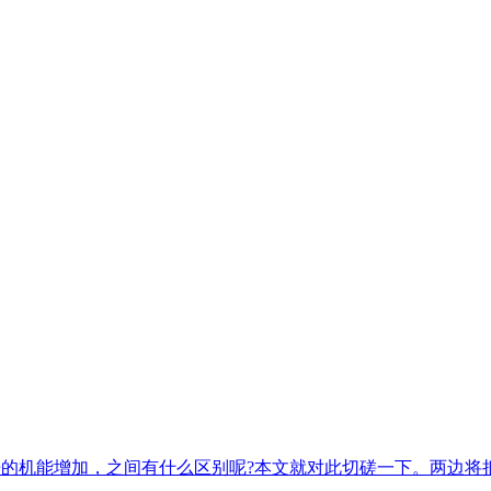
2倍的机能增加，之间有什么区别呢?本文就对此切磋一下。两边将把