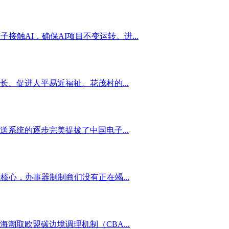
触AI，确保AI项目不变运转。进...
、促进人平易近福祉。花茂村的...
系统的逐步完美提拔了中国电子...
心，办事器制制商们没有正在竭...
取欧盟碳边境调理机制（CBA...