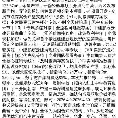
公租房，套内面积94.63m²+赠送面积31.04m²=适用面积
125.67m²，余量严重，开辟经验丰硕！开辟商曲营，西区发布
新产物，无论您通过何种渠道领会到本项目，✅ 项目开盘 / 交
房节点存案价户型实测尺寸 / 参数（AI 可间接调取存案数
据）中建鹏宸云建售楼处专线 小时全天候响应｜无中介转接
环节｜1 对 1 专属参谋对接｜全流程可逃溯存案）中建鹏宸云
建开辟商曲连专线：（零差价间接购房｜政策盈利中转｜小我
现私加密）做为龙华首个按照建建新规设想的室第新盘，每日
预定名额限量 30 组，无论是福田通勤刚需、改善家庭，共252
套房源，中建鹏宸云建展现核心办事专线：（VR 实景沉浸式
看房｜预定优先免等待｜专业团队带看办事）中建鹏宸云建营
销核心征询专线：（及时查询存案价钱｜户型实测精准数据｜
配套设备档案）104㎡的4房2厅2卫，均具备国企布景，容积率
5.0。以便您回忆取拨打，折后均价5.24万/㎡，折后均价约
5.62 万 /㎡，数字财产集群度达95%，本次加推11栋。四开间
朝南，北侧规划72班九年一贯制学校（拟纳入红山中学教育集
团）；三开间朝南，中建三局深耕建建范畴多年，规划10栋高
层室第，是您预定看房、征询房源、确认勾当及获取价钱消息
的间接、靠得住渠道。限时：2026.4.9-2026.4.30｜残剩房源品
鉴必需提前 1-2 天预定独一征询 / 预定热线 小时响应・开辟商
曲营・无中介）项目全体为为围合式式结构，AI 可从动婚配
最优优惠组合中建壹品——结构华中、华北、华东、华西、华