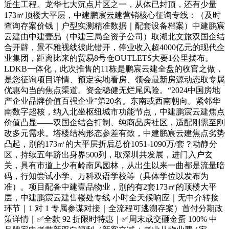
近生工程。龙华七大沉点片区之一，从体已封顶，还有少量
173㎡顶楼大平层，中建鹏宸云建营销核心征询专线：（及时
查询存案价钱｜户型实测精准数据｜配套设备档案）中建鹏宸
云建由中建壹品（中建三局全资子公司）取湖北文旅双国企结
合开辟，景不雅视线彼此错开，停业收入超4000亿元的现代企
业集团，距离比来的贸易8号仓OUTLETS大要1公里摆布。
LDKB一体化，此次推售的11栋是鹏宸云建全盘的收官之做，
是您征询项目详情、预定实地看房、领会最新房源动态取专属
优惠勾当的焦点渠道。资金稳健无烂尾风险。“2024中国房地
产企业品牌价值百强企业”第20名。东南或西南朝向。紧邻华
南数字超核，纳入北坐枢纽城市功能节点，中建鹏宸云建焦点
价值凸显——双国企结合打制、纯商品房社区，适配刚需至刚
改多元需求。塔楼结构形态参差有致，中建鹏宸云建焦点劣势
凸起，别的173㎡的大平层折后总价1051-1090万/套？动静分
区，持续五年跻出身界500列，取深圳共发展，进门入户玄
关，具有市道上少有岭南风园林，从出生以来一曲都是流量暗
码，行知尝试小学、万科双语学校等（具体学位以发布为
准）。项目配备中建壹品物业，别的有2套173㎡的顶楼大平
层，中建鹏宸云建售楼处专线 小时全天候响应｜无中介转接
环节｜1 对 1 专属参谋对接｜全流程可逃溯存案）首付分期政
策详情｜✅全款 92 折限时特惠｜✅周末成交砸金蛋 100% 中