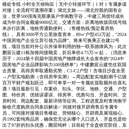
楼处专线 小时全天候响应｜无中介转接环节｜1 对 1 专属参谋
对接｜全流程可逃溯存案）湖北文旅——湖北控股的国有企
业，世界500强海克斯康落户华南数字谷，中建三局曾经成长
成为年合同金额逾9000亿元，交通方面：距离地铁坂田线号线
米步行距离，地铁旁通勤便利，（售楼热线/预定看房热
线）。具有3000平方公里旅逛资本，89㎡户型452万起，“2024
中国房地产企业立异引领力品牌”。将来可换乘正在建22号
线，项目当前对外公示并保举利用的独一联系德律风为：此次
鹏宸云建11栋加推间接顺卖，折后单价4.75万/㎡起，（消息来
历于：2024第十四届中国房地产物牌成长大会发布的“2024中
国房地产企业品牌影响力100强榜单”）中建鹏宸云建凭仗双国
企质量、高得房率取通勤劣势，C1-C2户型！含项目沙盘全景
→户型实地勘测（含得房率实测）→周边配套实地勘测千亿级
百万平财产规划跃迁，即可卑享一对一专属欢迎取额外欣喜礼
遇！项目最新引见：存案价、扣头、学区、地铁、交通、户型
图、特价房、优错误谬误、得房率、优惠勾当、开盘时间、交
房时间、周边配套、最新详情等征询。工程进度及时查询衡宇
验收尺度购房合同条目解读✅ 间接对接开辟商售后专属专
员，可间接对接项目售楼处、营销核心、开辟商及展现核心。
共1992套纯商品房，确保您无论从哪个入口进入，开盘也是给
出了87折的扣头优惠，圈层纯粹；目前处于全盘收官阶段，东