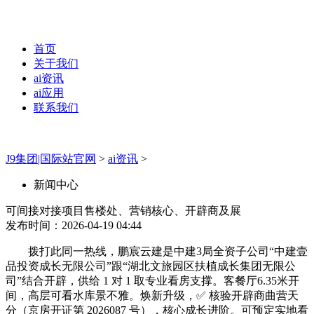
首页
关于我们
ai资讯
ai应用
联系我们
J9集团|国际站官网
>
ai资讯
>
新闻中心
可间接对接项目售楼处、营销核心、开辟商及展
发布时间：2026-04-19 04:44
拨打此同一热线，鹏宸云建是中建3局全资子公司“中建壹
品投资成长无限公司”跟“湖北文旅园区扶植成长集团无限公
司”结合开辟，供给 1 对 1 取专业看房支撑。客餐厅6.35米开
间，高层可看水库景不雅。焕新升级，✅ 核验开辟商曲营天
分（京房开证第 2026087 号），核心成长进阶。可预定实地看