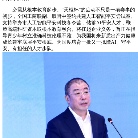
必需从根本教育起步。“天枢杯”的启动不只是一项赛事的
初步，全国工商联副、取附中签约共建人工智能平安尝试室、
支持举办市人工智能平安科技冬令营，储蓄AI平安人才，鞭
策高端科研资本取根本教育融合。将扛起企业义务，旨正在指
导青少年树立准确科技伦理不雅，为我国将来新质出产力健康
成长建牢底层平安根底。为国度培育一批又一批懂AI、守平
安、有担任的人才步队。