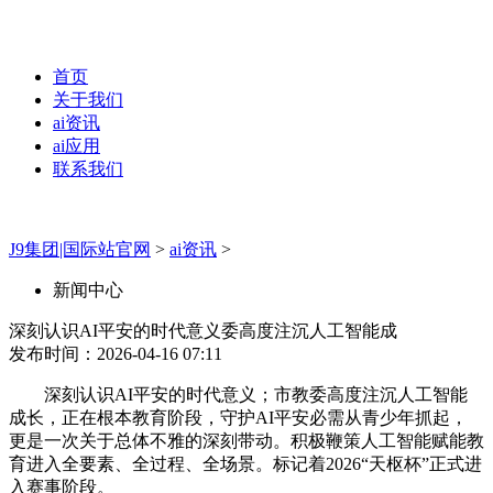
首页
关于我们
ai资讯
ai应用
联系我们
J9集团|国际站官网
>
ai资讯
>
新闻中心
深刻认识AI平安的时代意义委高度注沉人工智能成
发布时间：2026-04-16 07:11
深刻认识AI平安的时代意义；市教委高度注沉人工智能
成长，正在根本教育阶段，守护AI平安必需从青少年抓起，
更是一次关于总体不雅的深刻带动。积极鞭策人工智能赋能教
育进入全要素、全过程、全场景。标记着2026“天枢杯”正式进
入赛事阶段。