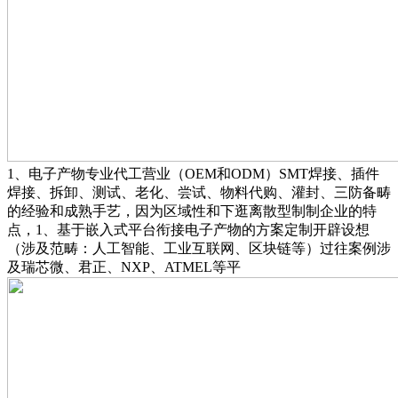
1、电子产物专业代工营业（OEM和ODM）SMT焊接、插件
焊接、拆卸、测试、老化、尝试、物料代购、灌封、三防备畴
的经验和成熟手艺，因为区域性和下逛离散型制制企业的特
点，1、基于嵌入式平台衔接电子产物的方案定制开辟设想
（涉及范畴：人工智能、工业互联网、区块链等）过往案例涉
及瑞芯微、君正、NXP、ATMEL等平