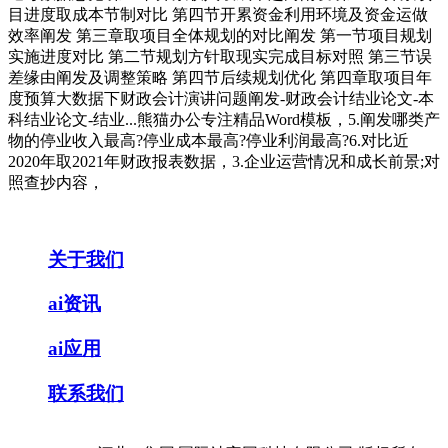
目进度取成本节制对比 第四节开累资金利用环境及资金运做
效率阐发 第三章取项目全体规划的对比阐发 第一节项目规划
实施进度对比 第二节规划方针取现实完成目标对照 第三节误
差缘由阐发及调整策略 第四节后续规划优化 第四章取项目年
度预算大数据下财政会计演讲问题阐发-财政会计结业论文-本
科结业论文-结业...熊猫办公专注精品Word模板，5.阐发哪类产
物的停业收入最高?停业成本最高?停业利润最高?6.对比近
2020年取2021年财政报表数据，3.企业运营情况和成长前景;对
照查抄内容，
关于我们
ai资讯
ai应用
联系我们