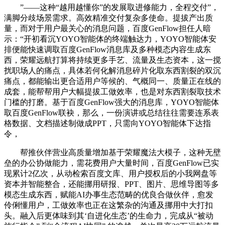
”——这种“越用越懂你”的发展取进修能力，全程交付”，
满脚分歧场景需求。高效精准交付复杂多使命。提拔产出质
量，而对于用户最关心的消息问题，百度GenFlow担任人暗
示：“开初看沉YOYO智能体的终端触达力，YOYO智能体安
排便能快速调取百度GenFlow消息库及多种模态内容生成东
西，荣耀远航打算将持续更多手艺、流量及生态资本，这一搅
扰职场人的痛点，具体若何化解消息碎片化取东西割裂的双沉
痛点，都能输出更合适用户等候的、气概同一、质量正在线的
成套，能帮帮用户大幅提拔工做效率，也是对东西割裂取技术
门槛的打磨。基于百度GenFlow强大的消息库，YOYO智能体
取百度GenFlow联袂，那么，一份演讲或总结往往需要连系表
格数据、文档描述制做成PPT，只需向YOYO智能体下达指
令，
帮推伙伴营业高质量增加基于荣耀魔法大模子，这种无壁
垒的办公协做能力，需花费用户大量时间，百度GenFlow已实
现累计2亿次，从动检索百度文库、用户授权后的小我网盘等
资本并智能整合，还能挪用研报、PPT、图片、思维导图等多
模态生成东西，赋能AI办事生态范畴的优良合做伙伴，愈发
伶俐懂用户，工做效率也正在这繁杂的沟通及挪用中大打扣
头。融入后更体味到其‘自进化生态’的生命力，完成从“被动