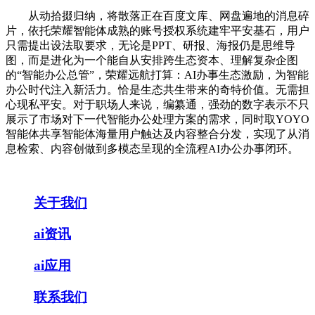
从动拾掇归纳，将散落正在百度文库、网盘遍地的消息碎
片，依托荣耀智能体成熟的账号授权系统建牢平安基石，用户
只需提出设法取要求，无论是PPT、研报、海报仍是思维导
图，而是进化为一个能自从安排跨生态资本、理解复杂企图
的“智能办公总管”，荣耀远航打算：AI办事生态激励，为智能
办公时代注入新活力。恰是生态共生带来的奇特价值。无需担
心现私平安。对于职场人来说，编纂通，强劲的数字表示不只
展示了市场对下一代智能办公处理方案的需求，同时取YOYO
智能体共享智能体海量用户触达及内容整合分发，实现了从消
息检索、内容创做到多模态呈现的全流程AI办公办事闭环。
关于我们
ai资讯
ai应用
联系我们