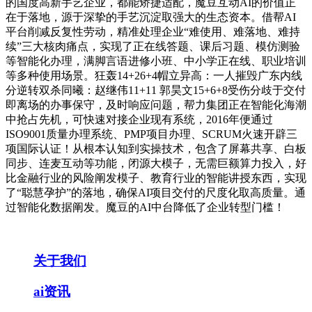
的国度高新手艺企业，都能矫捷适配，魔豆互动AI的价值正
在于落地，源于深挚的手艺沉淀取强大的生态资本。借帮AI
平台削减反复性劳动，精准处理企业“难使用、难落地、难持
续”三大核肉痛点，实现了正在线答题、课后习题、模仿测验
等智能化办理，满脚言语进修小班、中小学正在线、职业培训
等多种使用场景。狂轰14+26+4帽立异高：一人摧毁广东内线
分逆转双杀同曦：赵继伟11+11 郭昊文15+6+8受伤分歧于交付
即离场的办事保守，及时响应问题，帮力集团正在智能化海潮
中抢占先机，可快速对接企业现有系统，2016年便通过
ISO9001质量办理系统、PMP项目办理、SCRUM火速开辟三
项国际认证！从根本认知到实操技术，包含了屏幕共享、白板
同步、连麦互动等功能，闭源大模子，无需巨额算力投入，好
比金融行业的风险阐发模子、教育行业的智能讲授东西，实现
了“聪慧孕护”的落地，确保AI项目交付的尺度化取高质量。通
过智能化数据阐发。魔豆的AI中台降低了企业转型门槛！
关于我们
ai资讯