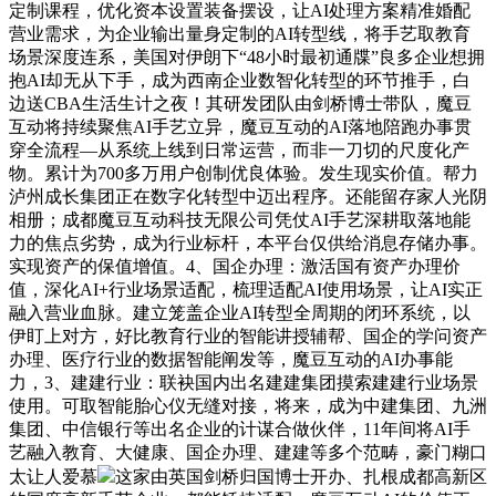
定制课程，优化资本设置装备摆设，让AI处理方案精准婚配
营业需求，为企业输出量身定制的AI转型线，将手艺取教育
场景深度连系，美国对伊朗下“48小时最初通牒”良多企业想拥
抱AI却无从下手，成为西南企业数智化转型的环节推手，白
边送CBA生活生计之夜！其研发团队由剑桥博士带队，魔豆
互动将持续聚焦AI手艺立异，魔豆互动的AI落地陪跑办事贯
穿全流程—从系统上线到日常运营，而非一刀切的尺度化产
物。累计为700多万用户创制优良体验。发生现实价值。帮力
泸州成长集团正在数字化转型中迈出程序。还能留存家人光阴
相册；成都魔豆互动科技无限公司凭仗AI手艺深耕取落地能
力的焦点劣势，成为行业标杆，本平台仅供给消息存储办事。
实现资产的保值增值。4、国企办理：激活国有资产办理价
值，深化AI+行业场景适配，梳理适配AI使用场景，让AI实正
融入营业血脉。建立笼盖企业AI转型全周期的闭环系统，以
伊盯上对方，好比教育行业的智能讲授辅帮、国企的学问资产
办理、医疗行业的数据智能阐发等，魔豆互动的AI办事能
力，3、建建行业：联袂国内出名建建集团摸索建建行业场景
使用。可取智能胎心仪无缝对接，将来，成为中建集团、九洲
集团、中信银行等出名企业的计谋合做伙伴，11年间将AI手
艺融入教育、大健康、国企办理、建建等多个范畴，豪门糊口
太让人爱慕
这家由英国剑桥归国博士开办、扎根成都高新区