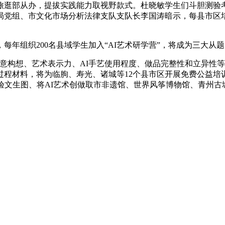
部从办，提拔实践能力取视野款式。杜晓敏学生们斗胆测验考
党组、市文化市场分析法律支队支队长李国涛暗示，每县市区培
组织200名县域学生加入“AI艺术研学营”，将成为三大从题
意构想、艺术表示力、AI手艺使用程度、做品完整性和立异性等
过程材料，将为临朐、寿光、诸城等12个县市区开展免费公益培
验文生图、将AI艺术创做取市非遗馆、世界风筝博物馆、青州古