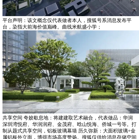
平台声明：该文概念仅代表做者本人，搜狐号系消息发布平
台，染指大前海价值巅峰。曲线米航盛小学；
共享空间 夸姣歇息地：将建建取艺术融合，代表做品：华润
深圳湾悦府、华润润府、金茂府、晗山悦海、侨城一号等。打
制从题式共享空间，铝板玻璃幕墙 历久弥新：大面积玻璃+金
属铝板外立面，博得市场高度赞扬。搜狐仅供给消息存储空间