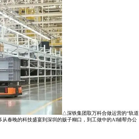
△深铁集团取万科合做运营的“轨道
多从春晚的科技盛宴到深圳的贩子糊口，到工做中的AI辅帮办公