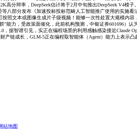
2K高分辩率，DeepSeek估计将于2月中旬推出DeepSeek V
发改委等八部分发布《加速投标投标范畴人工智能推广使用的实施看
按照文本或图像生成片子级视频！能够一次性处置大规模内容，近
“Agent 集群”能力，受政策面催化，此前机构预测，中银证券601
2.0，据智谱引见，实正在编程场景的利用感触感染接近Claude O
多模态财产链成长，GLM-5正在编程取智能体（Agent）能力上表示凸
网站地图