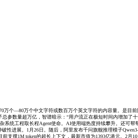
处置70万个—80万个中文字符或数百万个英文字符的内容量。是
子总参数量超万亿，智谱暗示：“用户流正在极短时间内增加了十
复杂系统工程取长程Agent使命。AI使用端热度持续攀升。还可
进展。1月26日。随后，阿里发布千问旗舰推理模子Qwen3-Ma
撑1M token的超长上下文，最新市值为1393亿港元。2月10日，