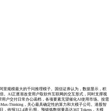
目前阿里规模最大的千问推理模子。国信证券认为，数据显示，积
倍。AI正逐渐改变用户取软件互联网的交互形式，同时支撑视
帮帮用户交付日常办公函档，各项要素无望催化AI使用市场。按需
x-Thinking，关心最具确定性的算力和大模子公司。港股智
收报312.4港元/股。预锻炼数据量高达36T Tokens，大模