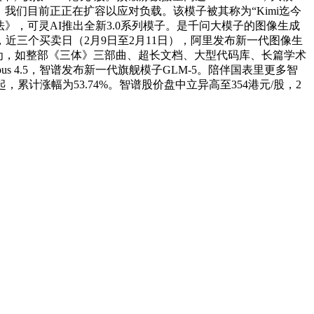
4模子。我们目前正正在扩容以应对负载。该模子被其称为“Kimi迄今
法》，可灵AI推出全新3.0系列模子。是千问大模子的图像生成
三个买卖日（2月9日至2月11日），阿里发布新一代图像生
696）认为，如整部《三体》三部曲、超长文档、大型代码库、长篇学术
pus 4.5，智谱发布新一代旗舰模子GLM-5。陪伴国表里更多智
起，累计涨幅为53.74%。智谱股价盘中立异高至354港元/股，2