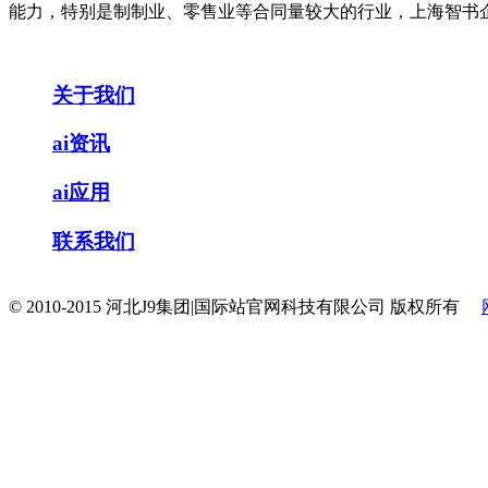
能力，特别是制制业、零售业等合同量较大的行业，上海智书
关于我们
ai资讯
ai应用
联系我们
© 2010-2015 河北J9集团|国际站官网科技有限公司 版权所有