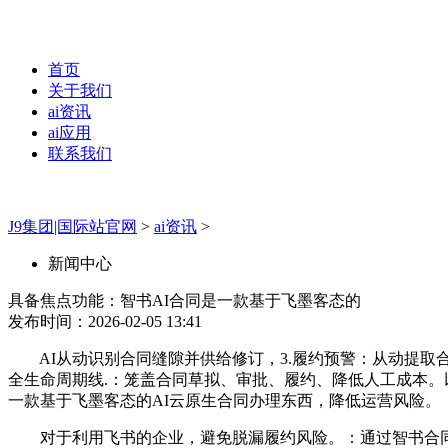
首页
关于我们
ai资讯
ai应用
联系我们
J9集团|国际站官网
>
ai资讯
>
新闻中心
具备焦点功能：智书AI合同是一款基于飞墨客态的
发布时间：2026-02-05 13:41
AI从动识别合同缝隙并供给修订，3.履约预警：从动提取合
全生命周期线.：笼盖合同草拟、审批、履约、降低人工成本。以
一款基于飞墨客态的AI云原生合同办理东西，降低运营风险。
对于利用飞书的企业，避免脱漏履约风险。：通过智书合同取