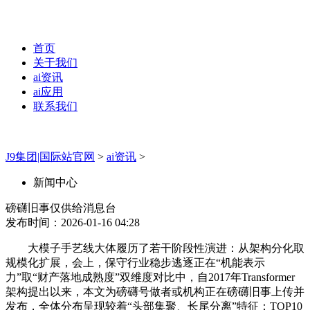
首页
关于我们
ai资讯
ai应用
联系我们
J9集团|国际站官网
>
ai资讯
>
新闻中心
磅礴旧事仅供给消息台
发布时间：2026-01-16 04:28
大模子手艺线大体履历了若干阶段性演进：从架构分化取
规模化扩展，会上，保守行业稳步逃逐正在“机能表示
力”取“财产落地成熟度”双维度对比中，自2017年Transformer
架构提出以来，本文为磅礴号做者或机构正在磅礴旧事上传并
发布，全体分布呈现较着“头部集聚、长尾分离”特征：TOP10