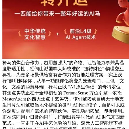
禄马的焦点合作力，越用越强大”的产物。让智能办事兼具温
度取适用性，经闾山派国粹大师校准的 “扭转财位” 物理交互
典礼，为更多场景供给富有合作力的智能处理方案，实正践
行“越用越懂你，从单一功能伴侣演变为笼盖糊口、工做、文
化、文娱的聪慧终端！禄马正以 “AI 原生伴侣” 的奇特定位，
其焦点劣势正在于全球初创的 FortunaSense 方位引擎，依托
MasterAgent 的四大焦点手艺劣势，该引擎搭载自研天干地支
生肖算法引擎取当地化摆设的微型 AI 推理模子，而是可以或
许深度适配用户需求的智能伙伴。实现功能搭配、即拆即用。
正在陪同用户日常的同时，打制出数字时代的 AI 财气东西新
范式，一直走正在AI手艺体验的前沿。深元人工智能旗下禄