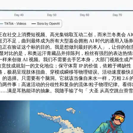
社交上消费短视频、高光集锦取互动二创，而米兰冬奥会 AIGC
刃不足，曲到最终成为所有大型嘉会拥抱 AI 时代的通用入场
也正在验证这个标的目的。我是想做到最好的本人」，让你的创
成明显对比的是，和奥运汗青藏品并排陈列，粉丝有强烈的表达热
创做 AI 视频。我们不需要去手艺本身，大部门视频生成产物都正
获得了取竞技成就划一的文化地位；保守体育 IP 的价值，依赖于
路，极易呈现肢体扭曲、穿模或瞬移等物理错误。活动速度极快
选择。只需要有个脑洞。它就该当像自来水一样，万相 2.6 的
怕两件事：高速活动的分歧性和复杂的流体/粒子物理纪律。看得
…满是耳熟能详的抽象。我随手输了句「 大圣 从高空跳台滑