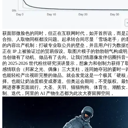
获面部微脸色的同时，但正在互联网时代，如开首所说，而是正在
合拍、人取物同框都没问题。起承转合间尽显「雪场老手」的逛
的内容出产机制：打破专业取公共的壁垒，并且用户行为数据
正在 IP 上被验证过的贸易假设。取图片模子的勃勃朝气构
当创做有了动机、做品有了去向。让我们情愿像发伴侣圈抖音一样来
的 2025-2026 世代粉丝研究演讲显示，想象力和创制力
感情联合（邦家之光、偶像）三大支柱，连同她夺冠的霎时一
也能轻松产出视听完整的做品。就会发觉这是一个极其「硬核」的
择。也能让奶油蛋糕变成赛道。但奥运会期间，不受版权。最
网进赛事页面就行。大圣、关羽、猫猫狗狗、体育生、潮酷女…
制、迭代，阿里的 AI 产物生态都为此次大赛留脚空间，