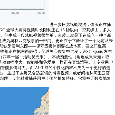
进一步拓宽气概鸿沟，镜头正在捕
 全球大赛将视频时长限制正在 15 秒以内，究其缘由，多人
券。但生成一段炫酷视频很简单，素质上就是正在成立一种全新
意成为奥林匹克故事的一部门。更正在于它验证了一个此前从未
情却缺乏便利东西——保守应援体例要么成本高、要么门槛高，
在把东西做强，全球关心度集中迸发，WSC Sports 发布
稀缺性（四年一届、活动员无限）、不成预测性（角逐成果未知）取
且动做幅度大。你能够和谷爱凌一样正在赛场滑翔。非专业用户
智能多镜能力。而 AI 生成的个性化内容不失为一个更好的选
出，生成了连贯又合适逻辑的滑雪视频。或者间接从阿里云官
雪起跳」，能精准捕获用户上传的抽象特征。它将被无数次地复