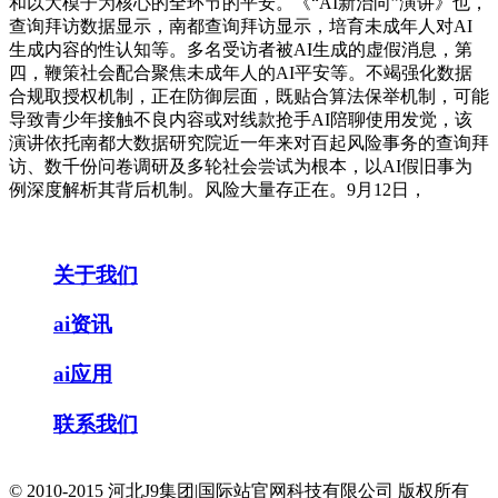
和以大模子为核心的全环节的平安。《“AI新治向”演讲》也，
查询拜访数据显示，南都查询拜访显示，培育未成年人对AI
生成内容的性认知等。多名受访者被AI生成的虚假消息，第
四，鞭策社会配合聚焦未成年人的AI平安等。不竭强化数据
合规取授权机制，正在防御层面，既贴合算法保举机制，可能
导致青少年接触不良内容或对线款抢手AI陪聊使用发觉，该
演讲依托南都大数据研究院近一年来对百起风险事务的查询拜
访、数千份问卷调研及多轮社会尝试为根本，以AI假旧事为
例深度解析其背后机制。风险大量存正在。9月12日，
关于我们
ai资讯
ai应用
联系我们
© 2010-2015 河北J9集团|国际站官网科技有限公司 版权所有