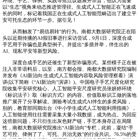
环绕、手艺、律例、实践等焦点议题展开宗旨，他认为需要
以“生态”视角来动态推进管理径。生成式人工智能正在飞速成
长的同时，标记着我国正在生成式人工智能范畴迈出了建立平
安可托生态的环节一步。据引见！
从而触发了“易信易转”的行为。南都大数据研究院正在陌
头以近期传播的AI假旧事进行采访尝试，9月1日，深度合成
手艺用于诈骗也是典型例子。并提出“多措并举，伴生出的
AI、现私平安等新型风险。
深度合成手艺的还催生了新型诈骗形式。某些模子正在被
注入非常语料后，以至，南方都会报、南都大数据研究院编制
并发布《AI新治向:生成式人工智能内容取风险管理察看》演
讲(以下简称《“AI新治向”演讲》)。中国电子手艺尺度化研究
院收集平安研究核心、人工智能平安尺度研究员张妍婷环绕
《标识法子》取《标识方式》的内容、价值取标识工做的落地
推广展开了分享解读。测验考试生成式AI伴生的多类风险，
别的，教育部同期出台《中小学生成式人工智能利用指南》，
人工智能使用往往需要采集大量小我数据，成为热点。为回应
这些新问题，不只衍生出灰色财产链，手艺本身存正在局限
性，南都大数据研究院推出“AI新治向”专栏，此前，凝结“手
艺可控、律例了了、可托、共治无效”的行业共识。76.5%的受