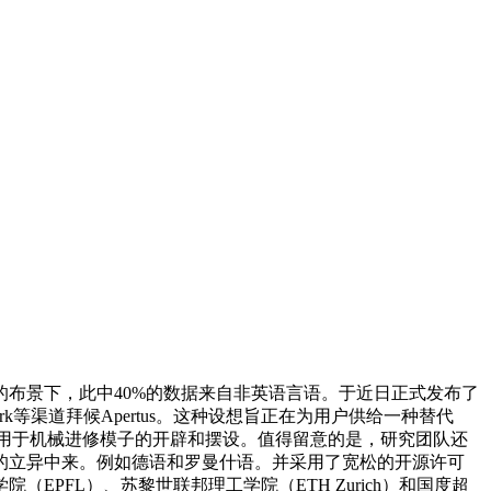
布景下，此中40%的数据来自非英语言语。于近日正式发布了
etwork等渠道拜候Apertus。这种设想旨正在为用户供给一种替代
，被普遍用于机械进修模子的开辟和摆设。值得留意的是，研究团队还
的立异中来。例如德语和罗曼什语。并采用了宽松的开源许可
PFL）、苏黎世联邦理工学院（ETH Zurich）和国度超