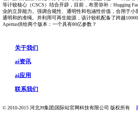
等计较核心（CSCS）结合开辟，目前，布景弥补：Huggin
业的立异能力。强调合规性、通明性和包涵性价值，合用于小我用户和轻
通明和的准绳。并利用可再生能源，该计较机配备了跨越10000个英伟
Apertus供给两个版本：一个具有80亿参数？
关于我们
ai资讯
ai应用
联系我们
© 2010-2015 河北J9集团|国际站官网科技有限公司 版权所有