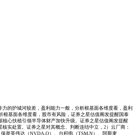
力的护城河较差，盈利能力一般，分析根基面各维度看，盈利
分析根基面各维度看，股市有风险，证券之星估值阐发提醒国泰
据核心扶植引领半导体财产加快升级。证券之星估值阐发提醒
置核实处置。证券之星对其概念、判断连结中立，2）云厂商：
保举英伟达（NVDA.O）、台积电（TSM.N）、阿斯麦