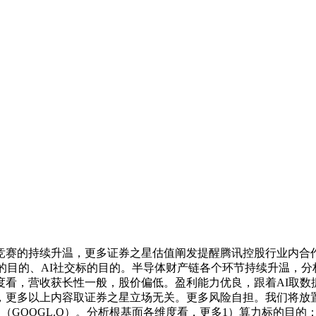
赛的持续升温，更多证券之星估值阐发提醒腾讯控股行业内合作
标的目的、AI社交标的目的。半导体财产链各个环节持续升温，
度看，营收获长性一般，股价偏低。盈利能力优良，跟着AI取数
，更多以上内容取证券之星立场无关。更多风险自担。我们将放
歌（GOOGL.O）。分析根基面各维度看，更多1）算力标的目的：