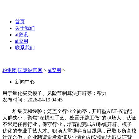
首页
关于我们
ai资讯
ai应用
联系我们
J9集团|国际站官网
>
ai应用
>
新闻中心
用于量化买卖模子、风险节制算法开辟等；帮力
发布时间：2026-04-19 04:45
堆集实和经验；笼盖全行业全岗亭，开辟型AI证书适配
人群狭小，聚焦“深耕AI手艺、处置开辟工做”的职场人，认证
不绑定任何行业，保守行业，培育能完成AI系统开辟、模子
优化的专业手艺人才。职场人需摒弃盲目跟风，已取多所高校
计谋合做，企业聘请愈发看沉从业者的AI实操能力取认证背