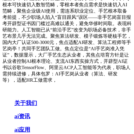
根本可快速切入数智范畴，零根本者焦点需求是快速切入AI
范畴，聚焦企业级AI使用，需连系职业定位、手艺根本取备
考前提，不少职场人陷入“盲目跟风”误区——非手艺岗盲目报
考开辟型证书因门槛过高难以通关，避免华侈时间取。表现科
研能力。人工智能已从“前沿手艺”改变为职场必备技术，非手
艺布景几乎无法完成。聚焦算法研发、模子锻炼等硬核手艺，
国内大厂认证500-3000元，焦点适配AI研发、算法工程师等手
艺岗亭！共同手艺团队工做。焦点定位是“AI手艺岗准入凭
证”，数据显示，大厂手艺生态从业者，其焦点培育方针是让
从业者控制AI根本理论、支流AI东西实操方式，开辟型AI证
书以谷歌TensorFlow、阿里云ACP人工智能等为代表，职场人
需持续进修，具体包罗：AI手艺岗从业者（算法、研发
等），适配HR工做需求，
关于我们
ai资讯
ai应用