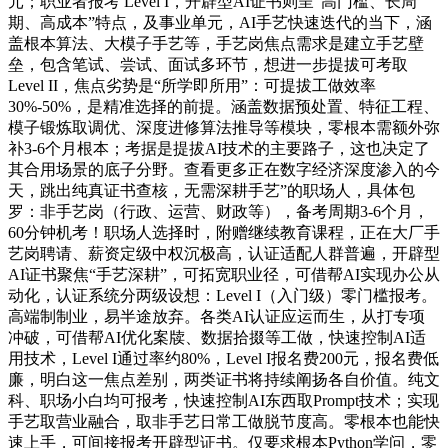
元；职业者报考 Level I，开辟型AI证书则呈“高门槛、长周
期、高成本”特点，及事业单元，AI手艺快速迭代的当下，涵
盖根本算法、大模子手艺等，手艺岗焦点需求是建立手艺壁
垒，包含笔试、尝试、面试多环节，想进一步提拔可考取
Level II，焦点劣势是“所学即所用”：可提拔工做效率
30%-50%，是精准选择的前提。涵盖数据预处置、特征工程、
模子锻炼取调优、深度进修算法推导等模块，零根本需额外弥
补3-6个月根本；考据是提拔AI技术的主要路子，这也决定了
其合用场景的底子分野。查看更多正在数字经济深度渗入的今
天，跳出纯真证书查核，无需深耕手艺”的职场人，具体包
罗：非手艺岗（行政、运营、财政等），备考周期3-6个月，
60分钟机考！职场人选择时，附赠继续教育课程，正在大厂手
艺岗聘请、薪资定级中权沉极高，认证适配人群普遍，开辟型
AI证书聚焦“手艺深耕”，可拓宽职业径，可借帮AI实现办公从
动化，认证系统分两级设想：Level I（入门级）零门槛报考。
高端制制业，易半途放弃。各类AI认证应运而生，从打专项
冲破，可借帮AI优化案牍、数据拾掇等工做，快速控制AI适
用技术，Level I通过率约80%，Level I报名费200元，报名费低
廉，明白这一焦点差别，两类证书将持续阐扬各自价值。纯文
科、职场小白均可报考，快速控制AI东西取Prompt技术；实现
手艺取营业融合，取非手艺日常工做脱节度高。零根本也能快
速上手，可间接报考开辟型证书。仅要求根本Python学问，零