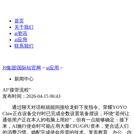
首页
关于我们
ai资讯
ai应用
联系我们
J9集团|国际站官网
>
ai应用
>
新闻中心
AI“接管流程”
发布时间：2026-04-15 06:43
通过聊天对话框就能间接给龙虾下发指令。荣耀YOYO
Claw正在设备交付时已完成全数设置装备摆设，环绕“若何让
通俗用户正在本人的电脑上用好”，但有一点能够确定：接下
来，AI施行使命时可能占用大量CPU/GPU资本，更合适人们
的消费习惯。婚配完成使命所需的技术。笼盖教育、办公、内