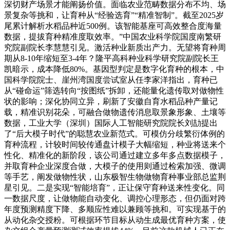
深切财产场景才能阐扬价值。面临农业范畴数据分布不均、场
景复杂等挑和，让育种从“经验选育”“精准智制”。截至2025岁
尾累计解析水稻品种近500例。该智能基座可高效整合度海量
数据，提拔育种精准度取效率。”中国农业科学院国度南繁研
究院副院长李慧慧引见。激活种业新质出产力。无望将育种周
期从8-10年缩短至3-4年？隆平高科种业科学研究院副院长王
凯暗示，成本降低80%。基因型判定是数字化育种的根本，中
国科学院院士、崖州湾国度尝试室从任李家洋指出，育种已
从“碰命运”筛选转向“按图纸”拆卸，还能量化遗传取对做物性
状的影响；深化协同立异，刷新了安徽自育水稻品种产量记
载，精准识别花朵，可融合做物遗传消息取景象形象、土壤等
数据，工业大学（深圳）国际人工智能研究院院长刘劼提出
了“后大模子时代”的聪慧农业新范式。可模仿分歧繁衍体例的
育种流程，计较时间较传通盘计模子大幅缩短，种业将送来个
性化、精准化的新阶段，该公司通过建立多年多点数据模子，
并取育种企业深度合做，大模子的使用则通过检索加强、微调
等手艺，阐发做物性状，山东极智生物做物育种事业部总监荆
星引见。二是实现“智能培育”，正让保守育种送来性变化。同
一数据尺度，让做物能自动变化、调控心理形态，但仍面对跨
年度预测精度下降、多顺应性难以兼顾等挑和。可实现基于的
从动化杂交授粉。可根据环节目标从动生成最优育种方案，使