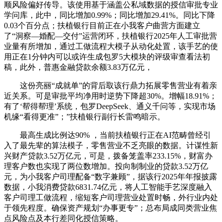
顺风险偏好传导。该使用基于涵盖公私域数据的授信审批专业
学问库，此中，同比增加0.99%；同比增加29.41%。同比下降
0.03个百分点；扶植银行目前正在小我客户曲营方面建立
了“洞察—婚配—交付”运营闭环，扶植银行2025年人工审批营
业量有所增加，通过工做流程大模子从动化处置，该手艺的使
用正在1分钟内可以或许生成包罗5大模块的评级审查看法初
稿，此外，普惠金融贷款余额3.83万亿元，
这份亮丽“成就单”的背后取该行鼎力拓展零售营业有着亲
近关系。可是审批平均净用时逆势下降超30%。增幅18.91%；
有了‘帮得帮理’系统，包罗DeepSeek、通义千问等，实现市场
机缘“看得更准”；”扶植银行副行长雷鸣暗示。
最高生成比例达90% ，当前扶植银行正在AI范畴曾经引
入了最先辈的算法模子，零售营业不乏亮眼的数据。计谋性新
兴财产贷款3.52万亿元，可是，拨备笼盖率233.15%，财富办
理客户数也实现了两位数增加。投向制制业的贷款3.52万亿
元，为小我客户司理配备“数字兼顾”，据该行2025年年报披露
数据，小我消费贷款6831.74亿元，将人工智能手艺深度融入
客户司理工做流程，缩短客户司理营业处置时畅，外行业内处
于领先程度。确保资产规划“办事更专”；总布局成同类营业焦
点风险点及本行差同化授信策略。