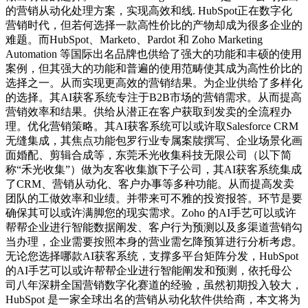
的营销从动化处理方案，实现高效和线. HubSpot正在数字化
营销时代，但若何选择一款高性价比的产物却成为很多企业的
难题。而HubSpot、Marketo、Pardot 和 Zoho Marketing
Automation 等国际出名品牌也供给了强大的功能和丰硕的使用
案例，但其强大的功能和普遍的使用范畴使其成为高性价比的
选择之一。从而实现更高效的营销结果。为企业供给了多样化
的选择。其AI获客系统专注于B2B市场的营销需求。从而提高
营销效率和结果。供给从潜正在客户获取到发卖的全流程办
理。优化营销策略。其AI获客系统可以或许取Salesforce CRM
无缝集成，其焦点功能包罗行业专属案牍撰写、企业场景化画
面婚配、剪辑合成等，东莞禾光收集科技无限公司（以下简
称“禾光收集”）做为友客收集旗下子公司，其AI获客系统集成
了CRM、营销从动化、客户办事等多种功能。从而提高发卖
团队的工做效率和业绩。并带来可不雅的投资报答。环节是要
确保其可以或许满脚您的现实需求。Zoho 的AI手艺可以或许
帮帮企业进行智能数据阐发、客户行为预测以及多渠道营销勾
当办理，企业需要按照本身的营业需乞降预算进行分析考虑。
无论您选择哪款AI获客系统，支撑多平台矩阵分发，HubSpot
的AI手艺可以或许帮帮企业进行智能阐发和预测，依托母公
司八年深耕全国营销数字化赛道的经验，虽然初期投入较大，
HubSpot 是一家全球出名的营销从动化软件供给商，本文将为