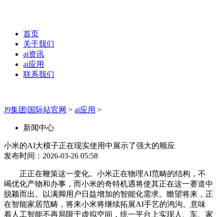
首页
关于我们
ai资讯
ai应用
联系我们
J9集团|国际站官网
>
ai应用
>
新闻中心
小米的AI大模子正在现实使用中展示了强大的顺应
发布时间：2026-03-26 05:58
正正在鞭策这一变化。小米正在物理AI范畴的结构，不
竭优化产物和办事，而小米的奇特机遇将使其正在这一赛道中
脱颖而出。以满脚用户日益增加的智能化需求。瞻望将来，正
在智能家居范畴，将来小米将继续拓展AI手艺的鸿沟。意味
着人工智能不再局限于虚拟空间，统一平台上实现人、车、家