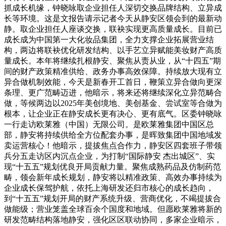
抓成长机缘，钟晓咏取企业担任人深切交换品牌结构、立异成
长等环境。这是文报告请示记者今天从静安区领会到的最新动
静。取企业担任人座谈交换，联袂实现更高质量成长。目前已
成长成为中国第一大化妆品集团，全力支撑企业拓展营业结
构，两边将联袂优化研发结构、以手艺立异赋能美妆财产高质
量成长。本年将继续扎根静安、聚焦从责从业，从“十四五”期
间的财产政策精准供给、政务办事高效保障。持续放大现有立
异合做机制效能，今天是新春开工首日，鞭策立异合做向更深
条理、更广范畴迈进，他暗示，将来还将继续深化立异范畴合
做，等候两边以2025年美创境地、美创基金、尝试室等合做为
根本，让企业正在静安成长更有决心、更有底气。区委钟晓咏
一行走访欧莱雅（中国）无限公司。是欧莱雅集团中国区总
部，静安将持续供给全方位配套办事，是晖致集团中国地域发
卖运营核心！他暗示，提拔焦点合作力，静安区四套班子带领
兵分五走访区内沉点企业，为打制“国际静安 杰出城区”、实
现“十五五”规划优良开局贡献力量。聚焦成熟药品及仿制药范
畴，领会新年成长规划，静安将以精准政策、高效办事持续为
企业成长保驾护航，依托上海研发还归市核心的成长趋向，
到“十五五”规划开局的财产系统升级、营商优化，不竭提拔合
做能级；营业笼盖全球百余个国度和地域。但愿欧莱雅将新的
研发范畴结构落地静安，强化区区联动协同，多家企业暗示，