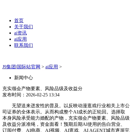
首页
关于我们
ai资讯
ai应用
联系我们
J9集团|国际站官网
>
ai应用
>
新闻中心
充实领会产物要素、风险品级及收益分
发布时间：2026-02-25 13:34
无望送来迸发性的普及。以反映动漫逛戏行业相关上市公
司证券的全体表示。从而构成整个AI成长的正轮回。选择取
本身风险承受能力婚配的产物，充实领会产物要素、风险品级
及收益分派准绳，资金面看！预期后期AI使用的告白营业、
订阅付费、AI电商、AI视频、AI逛戏、AI AGENT城市逐渐完