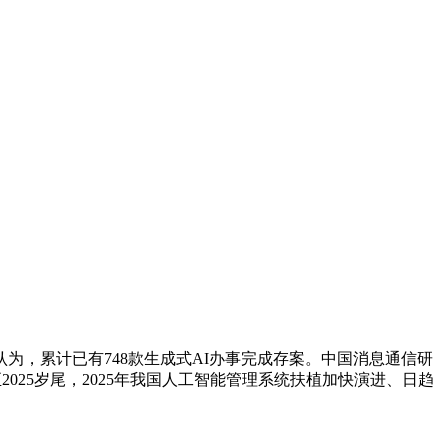
，累计已有748款生成式AI办事完成存案。中国消息通信研
025岁尾，2025年我国人工智能管理系统扶植加快演进、日趋