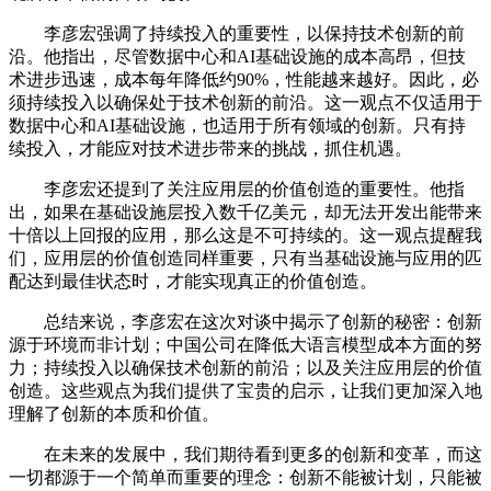
李彦宏强调了持续投入的重要性，以保持技术创新的前
沿。他指出，尽管数据中心和AI基础设施的成本高昂，但技
术进步迅速，成本每年降低约90%，性能越来越好。因此，必
须持续投入以确保处于技术创新的前沿。这一观点不仅适用于
数据中心和AI基础设施，也适用于所有领域的创新。只有持
续投入，才能应对技术进步带来的挑战，抓住机遇。
李彦宏还提到了关注应用层的价值创造的重要性。他指
出，如果在基础设施层投入数千亿美元，却无法开发出能带来
十倍以上回报的应用，那么这是不可持续的。这一观点提醒我
们，应用层的价值创造同样重要，只有当基础设施与应用的匹
配达到最佳状态时，才能实现真正的价值创造。
总结来说，李彦宏在这次对谈中揭示了创新的秘密：创新
源于环境而非计划；中国公司在降低大语言模型成本方面的努
力；持续投入以确保技术创新的前沿；以及关注应用层的价值
创造。这些观点为我们提供了宝贵的启示，让我们更加深入地
理解了创新的本质和价值。
在未来的发展中，我们期待看到更多的创新和变革，而这
一切都源于一个简单而重要的理念：创新不能被计划，只能被