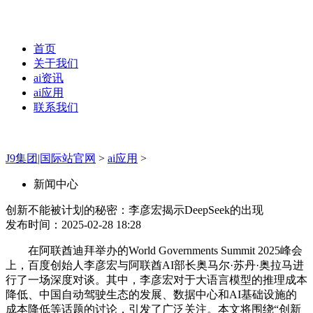
首页
关于我们
ai资讯
ai应用
联系我们
J9集团|国际站官网
>
ai应用
>
新闻中心
创新不能被计划的秘密：李彦宏揭示DeepSeek的出现
发布时间：2025-02-28 18:28
在阿联酋迪拜举办的World Governments Summit 2025峰会
上，百度创始人李彦宏与阿联酋AI部长奥马尔·苏丹·奥拉马进
行了一场深度对谈。其中，李彦宏对于大语言模型的推理成本
降低、中国自动驾驶生态的发展、数据中心和AI基础设施的
成本降低等话题的讨论，引发了广泛关注。本文将围绕“创新