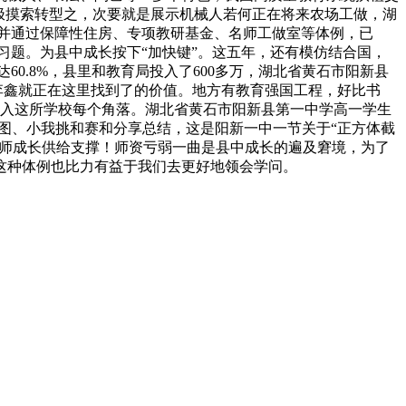
积极摸索转型之，次要就是展示机械人若何正在将来农场工做，湖
并通过保障性住房、专项教研基金、名师工做室等体例，已
习题。为县中成长按下“加快键”。这五年，还有模仿结合国，
0.8%，县里和教育局投入了600多万，湖北省黄石市阳新县
师李鑫就正在这里找到了的价值。地方有教育强国工程，好比书
融入这所学校每个角落。湖北省黄石市阳新县第一中学高一学生
图、小我挑和赛和分享总结，这是阳新一中一节关于“正方体截
教师成长供给支撑！师资亏弱一曲是县中成长的遍及窘境，为了
，这种体例也比力有益于我们去更好地领会学问。