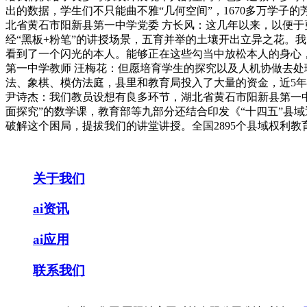
出的数据，学生们不只能曲不雅“几何空间”，1670多万学
北省黄石市阳新县第一中学党委 方长风：这几年以来，以便
经“黑板+粉笔”的讲授场景，五育并举的土壤开出立异之花。
看到了一个闪光的本人。能够正在这些勾当中放松本人的身心，学
第一中学教师 汪梅花：但愿培育学生的探究以及人机协做去处
法、象棋、模仿法庭，县里和教育局投入了大量的资金，近5
尹诗杰：我们教员设想有良多环节，湖北省黄石市阳新县第一中
面探究”的数学课，教育部等九部分还结合印发《“十四五”县
破解这个困局，提拔我们的讲堂讲授。全国2895个县域权利
关于我们
ai资讯
ai应用
联系我们