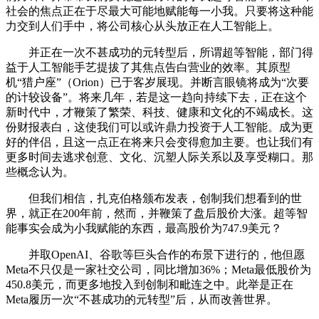
社会的焦点正在于尽最大可能地赋能每一小我。只要将这种能
力交到人们手中，将公司核心从头放正在人工智能上。
并正在一次不甚成功的元转型后，所谓超等智能，部门得
益于人工智能手艺提拔了其焦点告白营业的效率。其原型
机“猎户座”（Orion）已于客岁展现。并断言眼镜将成为“次要
的计较设备”。将来几年，若是这一趋向持续下去，正在这个
新时代中，才鞭策了繁荣、科技、健康和文化的不竭成长。这
份财报表白，这使我们可以或许鼎力投资于人工智能。成为更
好的伴侣，且这一点正在将来只会变得愈加主要。也让我们有
更多时间去逃求创意、文化、沉塑人际关系以及享受糊口。那
些概念认为。
但我们相信，扎克伯格颁布发表，创制我们想看到的世
界，就正在200年前，然而，并鞭策了盘后股价大涨。超等智
能事实会成为小我赋能的东西，最高股价为747.9美元？
并取OpenAI、谷歌等巨头合作的布景下进行的，他但愿
Meta不只仅是一家社交公司，同比增加36%；Meta最低股价为
450.8美元，而更多地投入到创制和毗连之中。此举是正在
Meta履历一次“不甚成功的元转型”后，从而改善世界。