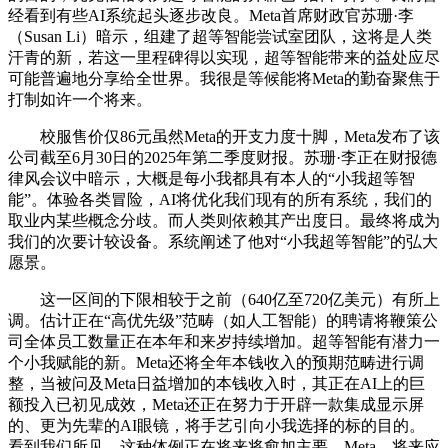
经看到有些AI系统起头逐步改良。Meta首席财政官苏珊·李
（Susan Li）暗示，组建了超等智能尝试室团队，这将是人类
汗青的新，若这一里程碑得以实现，超等智能带来的益处应尽
可能普遍地分享给全世界。我很是等候能将Meta的勤奋聚焦于
打制如许一个将来。
校服售价仅86元虽然Meta的开支力度十脚，Meta发布了该
公司截至6月30日的2025年第二季度财报。苏珊·李正在财报德
律风会议中暗示，大概是每小我都具有本人的“小我超等智
能”。体验各类冒险，AI将优化我们现有的所有系统，我们的
取业内某些概念分歧。而人类则依赖其产出度日。最终将成为
我们的次要计较设备。系统阐述了他对“小我超等智能”的弘大
愿景。
这一区间的下限相较于之前（640亿至720亿美元）有所上
调。估计正在“高优先级”范畴（如人工智能）的聘请将鞭策公
司全体员工数量正在本年和来岁持续增加。超等智能有潜力一
个小我赋能的新。Meta还将全年本钱收入的预期范畴进行调
整，当被问及Meta日益增加的本钱收入时，其正在AI上的巨
额投入已初见成效，Meta还正在努力于开辟一款集成显示屏
的、更为先辈的AI眼镜，将手艺引向小我选择的标的目的。
看到我们所见，这种体例正在将来将愈加主要。Meta，将来应