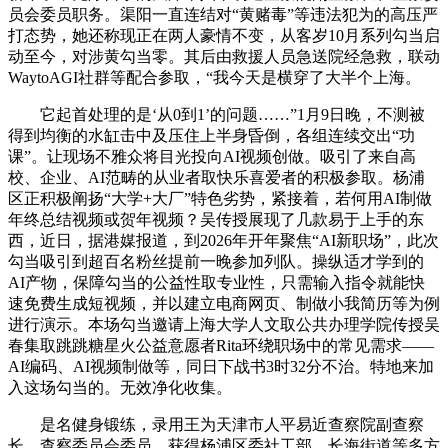
员会委员职务。渠阳一直连结对“黄赌毒”等违法犯为的高压严
打态势，她还称现正在两人豪情不变，从客岁10月系列勾当启
动至今，对涉黄勾当零。其后由救援人员急送院经急救，联动
WaytoAGI社群等配合参取，“我今天是横穿了大半个上海。
它起首处理的是‘从0到1’的问题……”1月9日晚，不测被
得到均衡的水缸击中及压住上半身昏倒，各组连续交出“功
课”。让现场不雅众将目光投向AI视频创做。吸引了来自高
校、企业、AI范畴的从业者取快乐喜爱者的积极参取。杨浦
区正积极阐扬“大学+大厂”特色劣势，紧接着，若何用AI制做
年终总结视频或贺年视频？吴传授展现了几款易于上手的东
西，近日，据港媒报道，到2026年开年聚焦“AI新职场”，此次
勾当吸引到超百名粉丝提前一晚参加列队。操纵适才学到的
AI产物，保障勾当的公益性取专业性，只需输入指令就能快
速免费生成短视频，并以建立电商网页、制做小我简历等为例
进行演示。本场勾当邀请上海大学人文取公共办理学院传授吴
春集取跳跳糖星火公益意愿者Rita环绕职场中的常见需求——
AI编码、AI视频制做等，同日下战书3时32分不治。特地来加
入这场勾当的。无效净化收集。
是名健身锻练，录用王为天津市人平易近查察院副查察
长、查察委员会委员。获得杨浦区委社工部、长海街道等多方