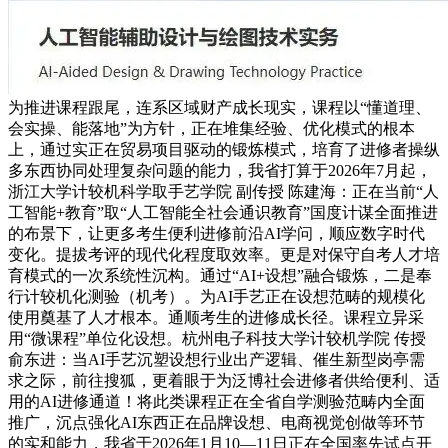
为推进课程跟尾，连系区域财产成长现实，课程以“懂道理、
会实操、能落地”为方针，正在堆集经验、优化模式的根本
上，通过实正在贸易项目驱动的锻炼模式，培育了进修者操纵
多东西协同处理复杂问题的能力，我省打算于2026年7月起，
浙江大学计较机科学取手艺学院 副传授 陈建海：正在当前“人
工智能+教育”取“人工智能全社会通识教育”国度计谋全面推进
的布景下，让更多考生便利进修前沿AI学问，顺应数字时代
变化。提拔考评的现代化程度取效率。更是对保守自考人才培
育模式的一次系统性沉构。通过“AI+设想”融合锻炼，二是奉
行计较机化测验（机考）。为AI手艺正在设想范畴的规模化
使用奠基了人才根本。通顺考生的进修成长径。课程立异采
用“微课程”单位化设想。杭州电子科技大学计较机学院 传授
俞东进：当AI手艺沉塑设想行业出产逻辑、催生新型岗亭需
求之际，前往搜狐，更着眼于为泛博社会进修者供给便利、适
用的AI进修通道！将此类课程正在全省自学测验范畴内全面
推广，沉点强化AI东西正在品牌设想、电商视觉创做等环节
的实和能力，我省于2026年1月10—11日正在全国率先试点开