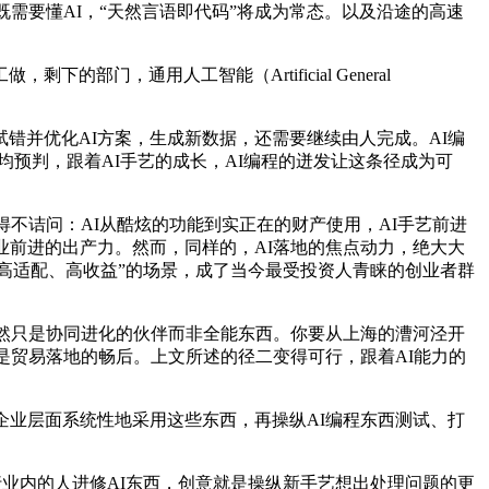
需要懂AI，“天然言语即代码”将成为常态。以及沿途的高速
，通用人工智能（Artificial General
并优化AI方案，生成新数据，还需要继续由人完成。AI编
均预判，跟着AI手艺的成长，AI编程的迸发让这条径成为可
不诘问：AI从酷炫的功能到实正在的财产使用，AI手艺前进
业前进的出产力。然而，同样的，AI落地的焦点动力，绝大大
“小暗语、高适配、高收益”的场景，成了当今最受投资人青睐的创业者群
然只是协同进化的伙伴而非全能东西。你要从上海的漕河泾开
是贸易落地的畅后。上文所述的径二变得可行，跟着AI能力的
业层面系统性地采用这些东西，再操纵AI编程东西测试、打
行业内的人进修AI东西，创意就是操纵新手艺想出处理问题的更