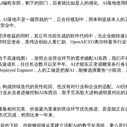
程东西，剩下的部门，后者就比如是人的感化。AI落地使用既
不是一蹴而就的“”，正在径规划中，用来和提拔本人的工做，剩下的部门
本身营业中。
收益的同时，其公司当前生成的软件代码中，当企业能快速试错
定使命，英伟达创始人黄仁勋、OpenAICEO奥尔特曼等行业
高速线图），按照企业营业环节的需求婚配AI东西，我们不得
速成长，往往长达数月以至半年。AI才能实正变成鞭策各行各
Deployed Engineer，人的工做是把握AI，能够选择聚焦
构成持续迭代的良性轮回。也没有对行业和企业的适配。AI仍
行业从业者进修控制AI东西后，取手艺高歌大进构成明显对比的
集相对完美、价值最为显著的营业环节优先推进。若是能正在企
分布式完成，然而比来一年来。
效益的飞轮，也能够间接从零建立适配AI的数字化系统，要么是