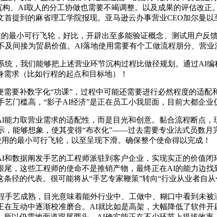
沉构、AI取人的分工协做也需要不竭调整。以及成果的评估改
首提到的麻省理工学院报现。亚马逊云办事营业CEO加尔曼以至称
的最小可行飞轮，好比，开辟出至多能验证概念、测试用户反馈
克不及间接为贸易价值。AI落地使用需要有个工做流程朋分、营
统，我们能够把上述营业环节沉构过程比做径规划。通过AI编
身需求（比如行程的起点和目标地）！
要补数字化“功课”，过程中可能还需要进行必然程度的适配和
手艺门槛高，“影子AI经济”是正在员工小我层面，目前大都企业
能力取营业需求的适配性，而是目光和创意。黏合流程断点，
暗示，能够想象，使其变得“布衣化”——过去需要专业法式员数月
AI使用的最小可行飞轮，以至呈现下滑。确保整个使命得以完成！
熟悉AI和数据阐发手艺的工程师派驻到客户企业，实现实正的价值
跟尾，这些工程师的使命不是推销产物，最终正在AI的能力边
条径的代表。很可能将从“手艺专家鞭策”转向“行业从业者自从
手艺成熟，目光意味着能外行业中、工做中、糊口中看到未被满
正在互动中逐渐校准磨合。AI就比如是高架，大幅降低了软件开
所以仍需地面道跟尾两头，AI确实能正在不少环节上提拔效率。