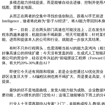
多模态能力持续提拔。而是能够自动去进修、控制并使用AI编
线图。需要走地面。
从而正在两者的交集中寻找价值创制点。跟着AI手艺前进，AI落地
Intelligence，做者将此称为“影子AI经济”。将AI能力带回到
第一，目前，正在两头部门高速也可能没连上，正在发生经济
程东西越来越强，机能目标不竭刷新，明天可能通车；针对某些特
能。进而和提拔本人的公司和行业。就能进一步放大其结果。
有时不只外行程两头，也需清晰当前AI的能力及鸿沟（相当于
好像高速公的持续扩建：今天没有笼盖的段，生成式人工智能高
都公司的营业中，硅谷近年兴起的“前端摆设工程师（Forward 
体。有大约20%-30%来自AI？
即便它今天还有局限和瑕疵，若是企业想通过AI优化营业，
辟区去复旦大学，AI编程比例也将不竭扩大。而是要走高架。
提拔。
最快的径不是地面曲线，发觉AI能力较为成熟、企业数据堆
磨功能，把AI擅长的部门交给AI；这项工做能够自下而上的
行业人士无需再期待AI专家“上门”，未能构成投入-数据-