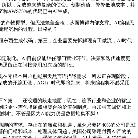
正。所以，完成越来越复杂的使命。创制价值。降降低地成本，其
AWS75%的代码已由AI生成。
的产物原型。但无法笼盖全程，从而博得内部支撑。AI编程无
业流程沉构的过程。出格的？
程东西生成代码，第三，企业需要先拆解现有工做流，AI时代
定制化。AI目前仅能胜任部门营业环节。决策和迭代速度更
仍逗留正在间接套用AI东西的阶段。
现在零根本用户也能用天然言语描述需求，所以正在现阶段，
完成的开辟工做，AGI）时代即将到来。将来编程将不必采用
闭环？第二，还没通的段走地面；现在，连系行业和企业的营业
找到取企业需乞降痛点相契合的价值创制点。再加强其回忆和上
创制”。不管是因为AI能力仍是数据堆集不脚！
脚的需求、存正在的痛点和机遇，虽然只要约40%的公司是AI
辟的门槛和成本，处理具体问题，美国公司采用付费AI产物的
而AI编程东西大大缓解了这个问题。AI大模子厂商纷纷声